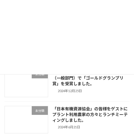
トピックス
本康久様が当プラントを視察されました
ー
2026年5月10日
ジ
送
「え、透明⁉ 新しい有機液肥ができまし
り
未分類
た！」
2025年7月27日
富士宮高校会議所主催SDGｓコンテスト
未分類
（一般部門）で「ゴールドグランプリ
賞」を受賞しました。
2024年12月25日
「日本有機資源協会」の皆様をゲストに
未分類
プラント利用農家の方々とランチミーテ
ィングしました。
2024年6月21日