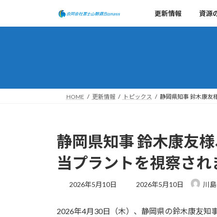
コ
ナ
更新情報
資源
ン
ビ
テ
ゲ
ン
ー
ツ
シ
へ
ョ
ス
ン
キ
に
HOME
更新情報
トピックス
静岡県知事 鈴木康友
ッ
移
プ
動
静岡県知事 鈴木康友様
当プラントを視察され
最
2026年5月10日
2026年5月10日
川島
終
更
2026年4月30日（木）、静岡県の鈴木康友
新