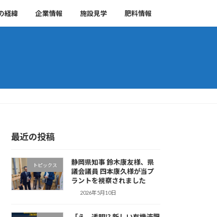
の経緯
企業情報
施設見学
肥料情報
最近の投稿
静岡県知事 鈴木康友様、県
トピックス
議会議員 四本康久様が当プ
ラントを視察されました
2026年5月10日
「え、透明⁉ 新しい有機液肥