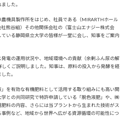
れました。
農機具製作所をはじめ、社員である（MIRARTHホール
会社熊谷組）その他関係会社の（富士山エナジー株式会
している静岡県立大学の皆様が一堂に会し、知事をご案内
ス発電の運用状況や、地域環境への貢献（余剰ふん尿の解
詳しくご説明しました。知事は、原料の投入から発酵を経
ました。
液」を有効な有機肥料として活用する取り組みにも高い関
大学との共同研究で特許申請している「脱色液肥」や、㈱
規肥料の内容、さらには当プラントから生まれた技術がス
る事例など、地域から世界へ広がる資源循環の可能性につ