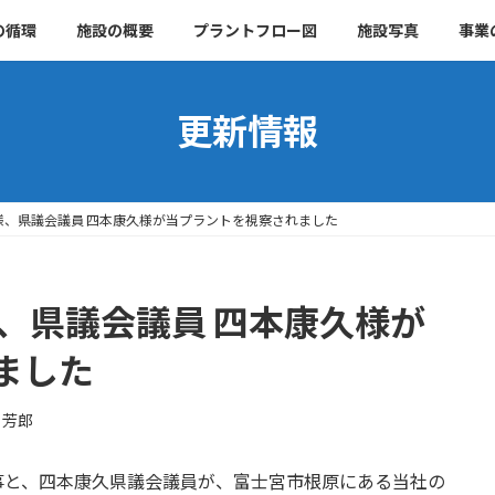
の循環
施設の概要
プラントフロー図
施設写真
事業
更新情報
様、県議会議員 四本康久様が当プラントを視察されました
、県議会議員 四本康久様が
ました
 芳郎
知事と、四本康久県議会議員が、富士宮市根原にある当社の