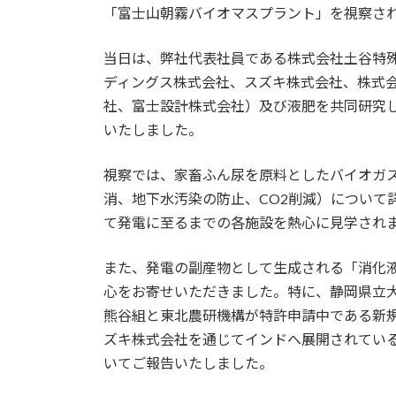
日
「富士山朝霧バイオマスプラント」を視察さ
時
:
当日は、弊社代表社員である株式会社土谷特殊
ディングス株式会社、スズキ株式会社、株式
社、富士設計株式会社）及び液肥を共同研究
いたしました。
視察では、家畜ふん尿を原料としたバイオガ
消、地下水汚染の防止、CO2削減）について
て発電に至るまでの各施設を熱心に見学され
また、発電の副産物として生成される「消化
心をお寄せいただきました。特に、静岡県立
熊谷組と東北農研機構が特許申請中である新
ズキ株式会社を通じてインドへ展開されてい
いてご報告いたしました。